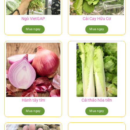
Ngò VietGAP
Cải Cay Hữu Cơ
Mua ngay
Mua ngay
Hành tây tím
Cải thảo hỏa tiễn
Mua ngay
Mua ngay