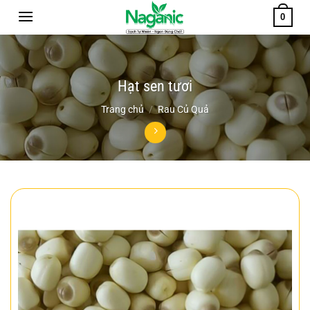
Chuyển
0
đến
nội
dung
Hạt sen tươi
Trang chủ
/
Rau Củ Quả