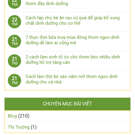
22
thơm đầy dinh dưỡng
Th3
Cách tập cho bé ăn rau củ quả để giúp bổ sung
22
chất dinh dưỡng cho cơ thể
Th3
7 thực đơn bữa trưa mùa đông thơm ngon dinh
21
dưỡng dễ làm ai cũng mê
Th3
2 cách làm sinh tố óc chó thơm béo nhiều dinh
21
dưỡng hỗ trợ tăng cân
Th3
Cách làm thịt bò xào nấm mỡ thơm ngon dinh
21
dưỡng cho cả nhà
Th3
CHUYÊN MỤC BÀI VIẾT
(210)
Blog
(1)
Thị Trường