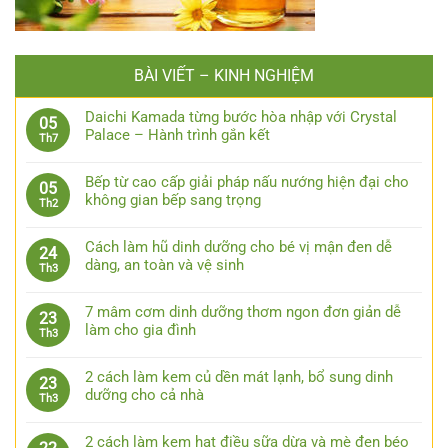
BÀI VIẾT – KINH NGHIỆM
Daichi Kamada từng bước hòa nhập với Crystal
05
Palace – Hành trình gắn kết
Th7
Bếp từ cao cấp giải pháp nấu nướng hiện đại cho
05
không gian bếp sang trọng
Th2
Cách làm hũ dinh dưỡng cho bé vị mận đen dễ
24
dàng, an toàn và vệ sinh
Th3
7 mâm cơm dinh dưỡng thơm ngon đơn giản dễ
23
làm cho gia đình
Th3
2 cách làm kem củ dền mát lạnh, bổ sung dinh
23
dưỡng cho cả nhà
Th3
2 cách làm kem hạt điều sữa dừa và mè đen béo