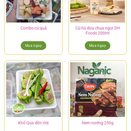
Combo củ quả
Củ hủ dừa chua ngọt DH
Foods 200ml
Mua ngay
Mua ngay
Khổ Qua dồn thịt
Nem nướng 250g