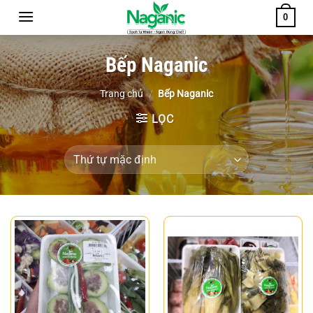
Chuyển
0
đến
nội
Bếp Naganic
dung
Trang chủ
/
Bếp Naganic
LỌC