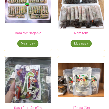
Ram thịt Naganic
Ram tôm
Mua ngay
Mua ngay
Rau xào thập cẩm
Tần gà 70g