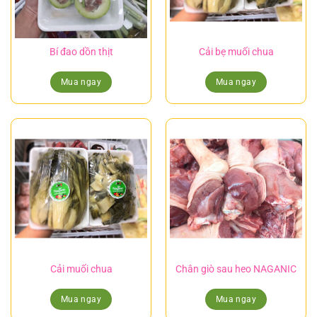
Bí đao dồn thịt
Cải bẹ muối chua
Mua ngay
Mua ngay
Cải muối chua
Chân giò sau heo NAGANIC
Mua ngay
Mua ngay