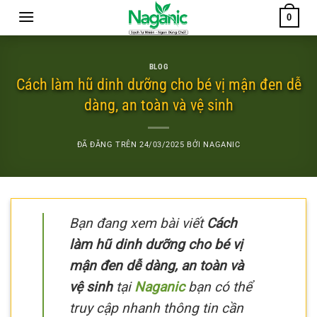
Chuyển
0
đến
nội
dung
BLOG
Cách làm hũ dinh dưỡng cho bé vị mận đen dễ
dàng, an toàn và vệ sinh
ĐÃ ĐĂNG TRÊN
24/03/2025
BỞI
NAGANIC
Bạn đang xem bài viết
Cách
làm hũ dinh dưỡng cho bé vị
mận đen dễ dàng, an toàn và
vệ sinh
tại
Naganic
bạn có thể
truy cập nhanh thông tin cần