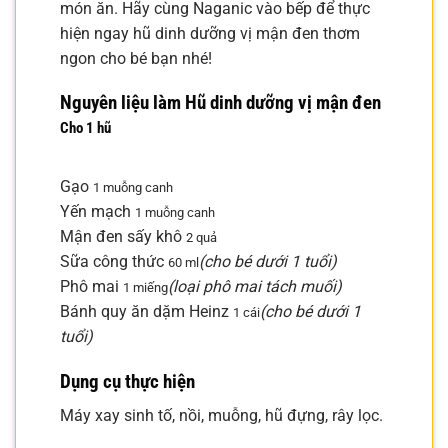
món ăn. Hãy cùng Naganic vào bếp để thực
hiện ngay hũ dinh dưỡng vị mận đen thơm
ngon cho bé bạn nhé!
Nguyên liệu làm Hũ dinh dưỡng vị mận đen
Cho 1 hũ
Gạo
1 muỗng canh
Yến mạch
1 muỗng canh
Mận đen sấy khô
2 quả
Sữa công thức
(cho bé dưới 1 tuổi)
60 ml
Phô mai
(loại phô mai tách muối)
1 miếng
Bánh quy ăn dặm Heinz
(cho bé dưới 1
1 cái
tuổi)
Dụng cụ thực hiện
Máy xay sinh tố, nồi, muỗng, hũ đựng, rây lọc.