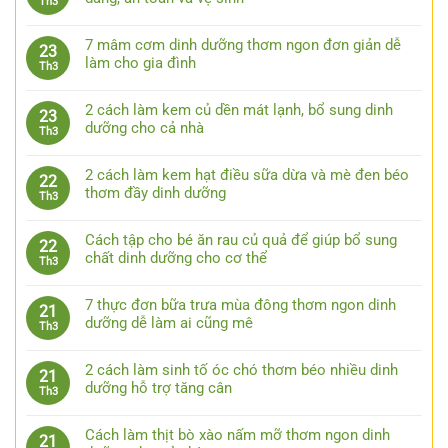
Th3
7 mâm cơm dinh dưỡng thơm ngon đơn giản dễ
23
làm cho gia đình
Th3
2 cách làm kem củ dền mát lạnh, bổ sung dinh
23
dưỡng cho cả nhà
Th3
2 cách làm kem hạt điều sữa dừa và mè đen béo
22
thơm đầy dinh dưỡng
Th3
Cách tập cho bé ăn rau củ quả để giúp bổ sung
22
chất dinh dưỡng cho cơ thể
Th3
7 thực đơn bữa trưa mùa đông thơm ngon dinh
21
dưỡng dễ làm ai cũng mê
Th3
2 cách làm sinh tố óc chó thơm béo nhiều dinh
21
dưỡng hỗ trợ tăng cân
Th3
Cách làm thịt bò xào nấm mỡ thơm ngon dinh
21