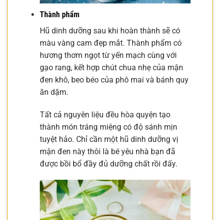
Thành phẩm
Hũ dinh dưỡng sau khi hoàn thành sẽ có
màu vàng cam đẹp mắt. Thành phẩm có
hương thơm ngọt từ yến mạch cùng với
gạo rang, kết hợp chút chua nhẹ của mận
đen khô, beo béo của phô mai và bánh quy
ăn dặm.
Tất cả nguyên liệu đều hòa quyện tạo
thành món tráng miệng có độ sánh mịn
tuyệt hảo. Chỉ cần một hũ dinh dưỡng vị
mận đen này thôi là bé yêu nhà bạn đã
được bồi bổ đầy đủ dưỡng chất rồi đấy.