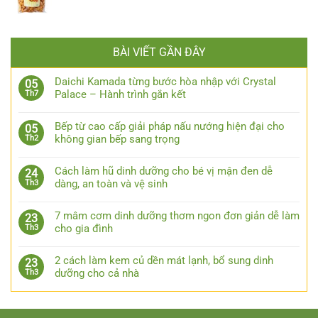
BÀI VIẾT GẦN ĐÂY
Daichi Kamada từng bước hòa nhập với Crystal
05
Palace – Hành trình gắn kết
Th7
Bếp từ cao cấp giải pháp nấu nướng hiện đại cho
05
không gian bếp sang trọng
Th2
Cách làm hũ dinh dưỡng cho bé vị mận đen dễ
24
dàng, an toàn và vệ sinh
Th3
7 mâm cơm dinh dưỡng thơm ngon đơn giản dễ làm
23
cho gia đình
Th3
2 cách làm kem củ dền mát lạnh, bổ sung dinh
23
dưỡng cho cả nhà
Th3