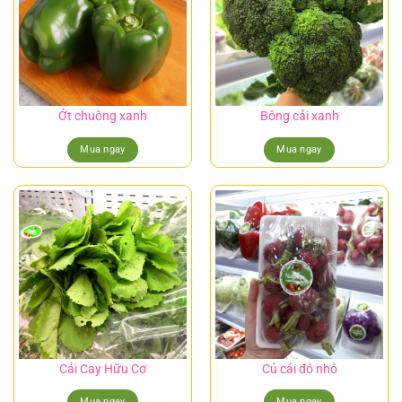
Ớt chuông xanh
Bông cải xanh
Mua ngay
Mua ngay
Cải Cay Hữu Cơ
Củ cải đỏ nhỏ
Mua ngay
Mua ngay