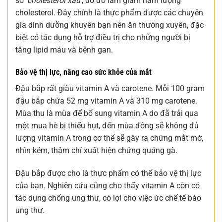
số
‘cholesterol xấu’
, do đó làm giảm hàm lượng
cholesterol. Đây chính là thực phẩm được các chuyên
gia dinh dưỡng khuyên bạn nên ăn thường xuyên, đặc
biệt có tác dụng hỗ trợ điều trị cho những người bị
tăng lipid máu và bệnh gan.
Bảo vệ thị lực, nâng cao sức khỏe của mắt
Đậu bắp rất giàu vitamin A và carotene. Mỗi 100 gram
đậu bắp chứa 52 mg vitamin A và 310 mg carotene.
Mùa thu là mùa để bổ sung vitamin A do đã trải qua
một mua hè bị thiếu hụt, đến mùa đông sẽ không đủ
lượng vitamin A trong cơ thể sẽ gây ra chứng mắt mờ,
nhìn kém, thậm chí xuất hiện chứng quáng gà.
Đậu bắp được cho là thực phẩm có thể bảo vệ thị lực
của bạn. Nghiên cứu cũng cho thấy vitamin A còn có
tác dụng chống ung thư, có lợi cho việc ức chế tế bào
ung thư.