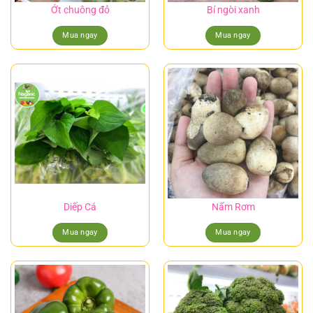
Ớt chuông đỏ
Bí ngòi xanh
Mua ngay
Mua ngay
Diếp Cá
Nấm Rơm
Mua ngay
Mua ngay