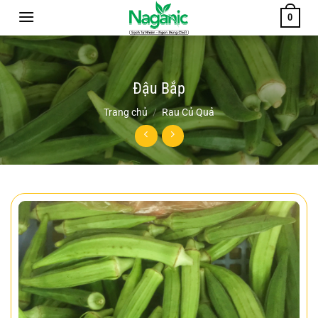
Chuyển
0
đến
nội
dung
Đậu Bắp
Trang chủ
/
Rau Củ Quả