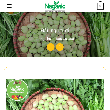
Chuyển
0
đến
nội
dung
Đậu ngự tươi
Trang chủ
/
Rau Củ Quả