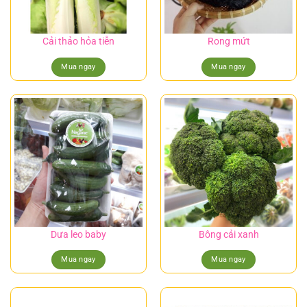
Cải thảo hỏa tiễn
Rong mứt
Mua ngay
Mua ngay
Dưa leo baby
Bông cải xanh
Mua ngay
Mua ngay