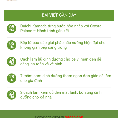
BÀI VIẾT GẦN ĐÂY
Daichi Kamada từng bước hòa nhập với Crystal
05
Palace – Hành trình gắn kết
Th7
Bếp từ cao cấp giải pháp nấu nướng hiện đại cho
05
không gian bếp sang trọng
Th2
Cách làm hũ dinh dưỡng cho bé vị mận đen dễ
24
dàng, an toàn và vệ sinh
Th3
7 mâm cơm dinh dưỡng thơm ngon đơn giản dễ làm
23
cho gia đình
Th3
2 cách làm kem củ dền mát lạnh, bổ sung dinh
23
dưỡng cho cả nhà
Th3
Copyright 2024 ©
Naganic.vn