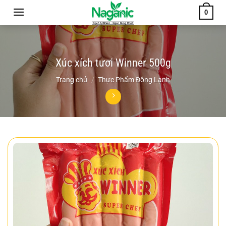
Chuyển
0
đến
nội
dung
Xúc xích tươi Winner 500g
Trang chủ
/
Thực Phẩm Đông Lạnh