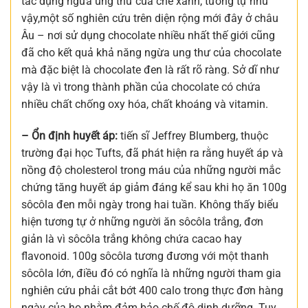
tác dụng ngừa ung thư của chè xanh, tương tự như
vậy,một số nghiên cứu trên diện rộng mới đây ở châu
Âu – nơi sử dụng chocolate nhiều nhất thế giới cũng
đã cho kết quả khả năng ngừa ung thư của chocolate
mà đặc biệt là chocolate đen là rất rõ ràng. Sở dĩ như
vậy là vì trong thành phần của chocolate có chứa
nhiều chất chống oxy hóa, chất khoáng và vitamin.
– Ổn định huyết áp:
tiến sĩ Jeffrey Blumberg, thuộc
trường đại học Tufts, đã phát hiện ra rằng huyết áp và
nồng độ cholesterol trong máu của những người mắc
chứng tăng huyết áp giảm đáng kể sau khi họ ăn 100g
sôcôla đen mỗi ngày trong hai tuần. Không thấy biểu
hiện tương tự ở những người ăn sôcôla trắng, đơn
giản là vì sôcôla trắng không chứa cacao hay
flavonoid. 100g sôcôla tương đương với một thanh
sôcôla lớn, điều đó có nghĩa là những người tham gia
nghiên cứu phải cắt bớt 400 calo trong thực đơn hàng
ngày của họ nhằm đảm bảo chế độ dinh dưỡng. Tuy