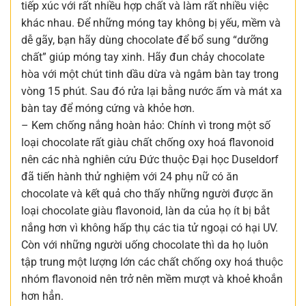
tiếp xúc với rất nhiều hợp chất và làm rất nhiều việc
khác nhau. Để những móng tay không bị yếu, mềm và
dễ gãy, bạn hãy dùng chocolate để bổ sung “dưỡng
chất” giúp móng tay xinh. Hãy đun chảy chocolate
hòa với một chút tinh dầu dừa và ngâm bàn tay trong
vòng 15 phút. Sau đó rửa lại bằng nước ấm và mát xa
bàn tay để móng cứng và khỏe hơn.
– Kem chống nắng hoàn hảo: Chính vì trong một số
loại chocolate rất giàu chất chống oxy hoá flavonoid
nên các nhà nghiên cứu Đức thuộc Đại học Duseldorf
đã tiến hành thử nghiệm với 24 phụ nữ có ăn
chocolate và kết quả cho thấy những người được ăn
loại chocolate giàu flavonoid, làn da của họ ít bị bắt
nắng hơn vì không hấp thụ các tia tử ngoại có hại UV.
Còn với những người uống chocolate thì da họ luôn
tập trung một lượng lớn các chất chống oxy hoá thuộc
nhóm flavonoid nên trở nên mềm mượt và khoẻ khoắn
hơn hẳn.