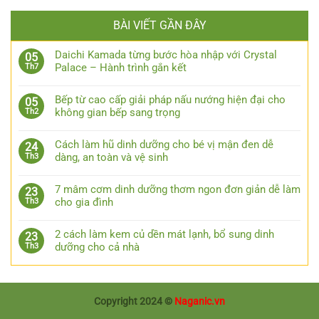
BÀI VIẾT GẦN ĐÂY
Daichi Kamada từng bước hòa nhập với Crystal
05
Palace – Hành trình gắn kết
Th7
Bếp từ cao cấp giải pháp nấu nướng hiện đại cho
05
không gian bếp sang trọng
Th2
Cách làm hũ dinh dưỡng cho bé vị mận đen dễ
24
dàng, an toàn và vệ sinh
Th3
7 mâm cơm dinh dưỡng thơm ngon đơn giản dễ làm
23
cho gia đình
Th3
2 cách làm kem củ dền mát lạnh, bổ sung dinh
23
dưỡng cho cả nhà
Th3
Copyright 2024 ©
Naganic.vn