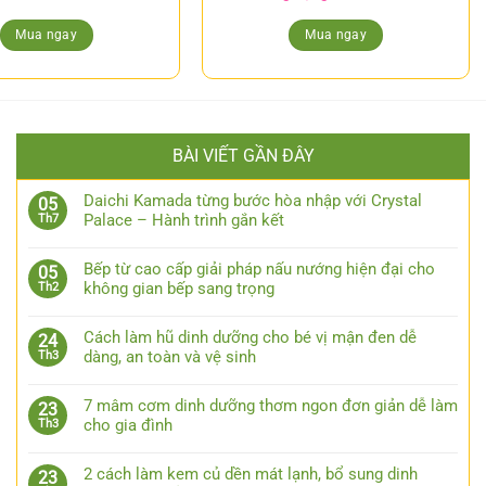
Mua ngay
Mua ngay
BÀI VIẾT GẦN ĐÂY
Daichi Kamada từng bước hòa nhập với Crystal
05
Palace – Hành trình gắn kết
Th7
Bếp từ cao cấp giải pháp nấu nướng hiện đại cho
05
không gian bếp sang trọng
Th2
Cách làm hũ dinh dưỡng cho bé vị mận đen dễ
24
dàng, an toàn và vệ sinh
Th3
7 mâm cơm dinh dưỡng thơm ngon đơn giản dễ làm
23
cho gia đình
Th3
2 cách làm kem củ dền mát lạnh, bổ sung dinh
23