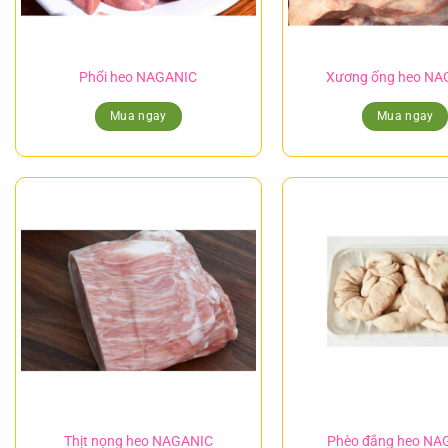
Phổi heo NAGANIC
Xương ống heo NA
Mua ngay
Mua ngay
Thịt nọng heo NAGANIC
Phèo đắng heo NA