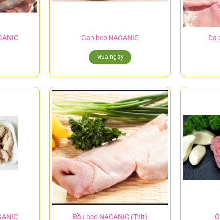
GANIC
Gan heo NAGANIC
Dạ 
Mua ngay
GANIC
Đầu heo NAGANIC (Thịt)
Ó