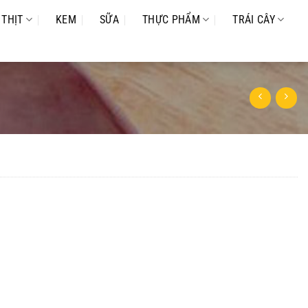
THỊT
KEM
SỮA
THỰC PHẨM
TRÁI CÂY