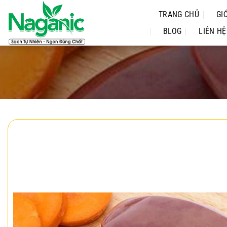
Chuyển
TRANG CHỦ
GI
đến
nội
BLOG
LIÊN HỆ
dung