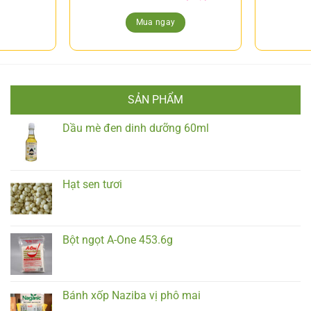
Mua ngay
SẢN PHẨM
Dầu mè đen dinh dưỡng 60ml
Hạt sen tươi
Bột ngọt A-One 453.6g
Bánh xốp Naziba vị phô mai