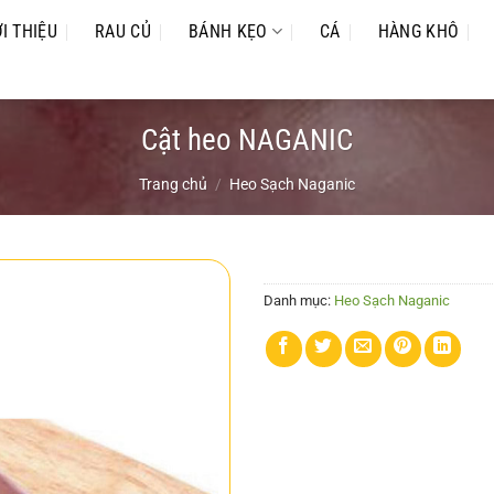
ỚI THIỆU
RAU CỦ
BÁNH KẸO
CÁ
HÀNG KHÔ
Cật heo NAGANIC
Trang chủ
/
Heo Sạch Naganic
Danh mục:
Heo Sạch Naganic